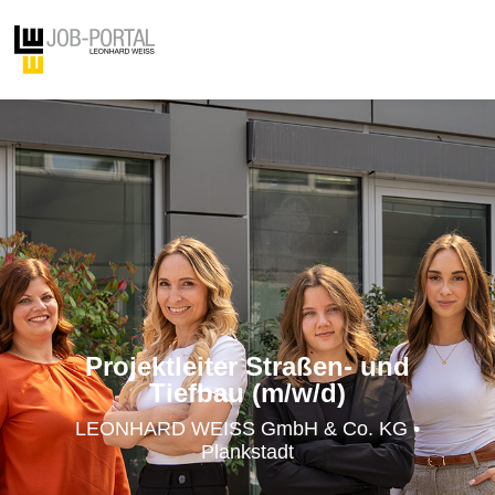
Projektleiter Straßen- und
Tiefbau (m/w/d)
LEONHARD WEISS GmbH & Co. KG •
Plankstadt