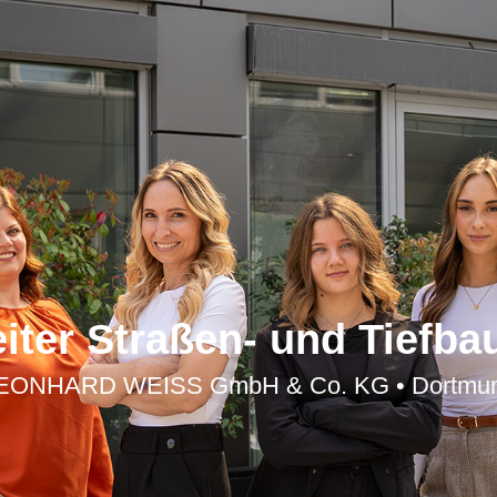
eiter Straßen- und Tiefba
EONHARD WEISS GmbH & Co. KG • Dortmu