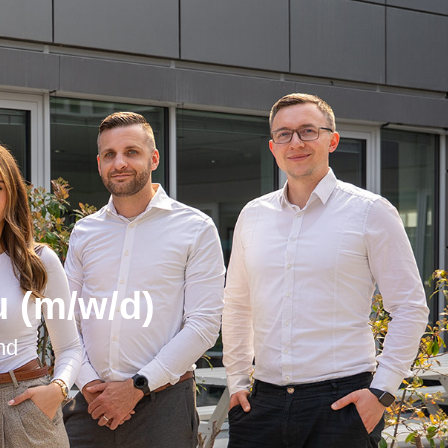
u (m/w/d)
nd