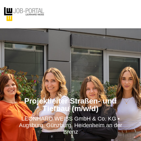
Projektleiter Straßen- und
Tiefbau (m/w/d)
LEONHARD WEISS GmbH & Co. KG •
Augsburg, Günzburg, Heidenheim an der
Brenz