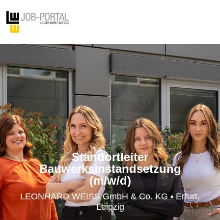
Standortleiter
Bauwerksinstandsetzung
(m/w/d)
LEONHARD WEISS GmbH & Co. KG • Erfurt,
Leipzig