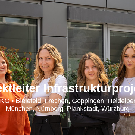
ktleiter Infrastrukturpro
Bielefeld, Frechen, Göppingen, Heidelberg,
München, Nürnberg, Plankstadt, Würzburg