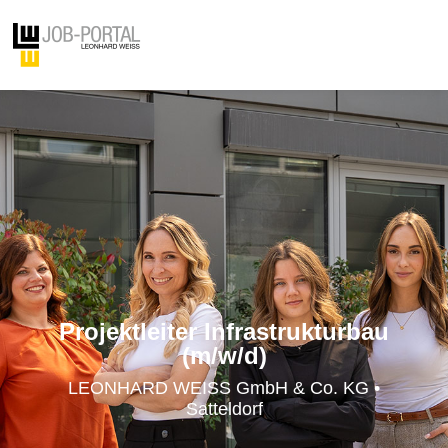
Projektleiter Infrastrukturbau
(m/w/d)
LEONHARD WEISS GmbH & Co. KG •
Satteldorf