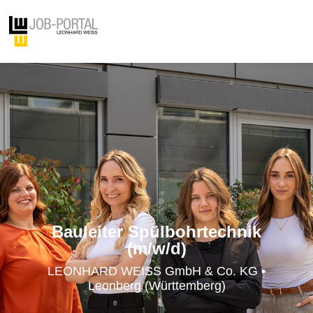
Bauleiter Spülbohrtechnik
(m/w/d)
LEONHARD WEISS GmbH & Co. KG •
Leonberg (Württemberg)