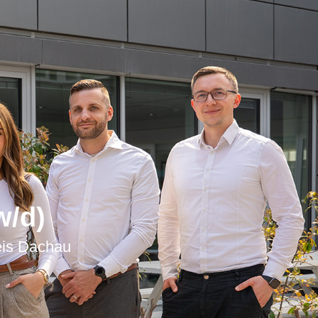
w/d)
is Dachau