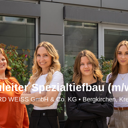
leiter Spezialtiefbau (m/
 WEISS GmbH & Co. KG • Bergkirchen, Kre