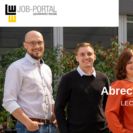
Abrec
LEO