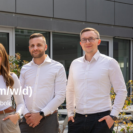
m/w/d)
bold