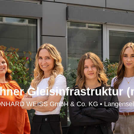
hner Gleisinfrastruktur (
NHARD WEISS GmbH & Co. KG • Langensel