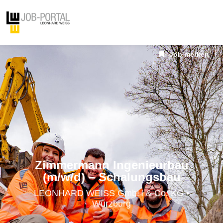
Job merken
Zimmermann Ingenieurbau
(m/w/d) – Schalungsbau
LEONHARD WEISS GmbH & Co. KG •
Würzburg