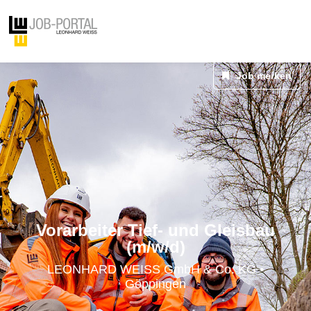
Job merken
Vorarbeiter Tief- und Gleisbau
(m/w/d)
LEONHARD WEISS GmbH & Co. KG •
Göppingen