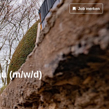
Job merken
au (m/w/d)
rf