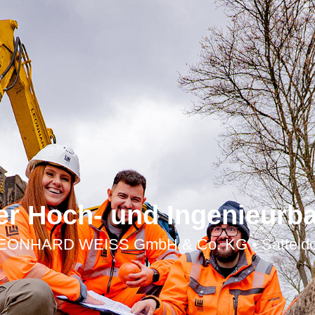
er Hoch- und Ingenieurb
EONHARD WEISS GmbH & Co. KG • Satteldo