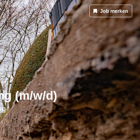
Job merken
ng (m/w/d)
rg