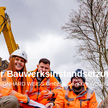
er Bauwerksinstandsetzu
EONHARD WEISS GmbH & Co. KG • Würzbu