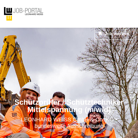
Job merken
Schutzprüfer / Schutztechniker
Mittelspannung (m/w/d)
LEONHARD WEISS GmbH & Co. KG •
bundesweite Ausschreibung