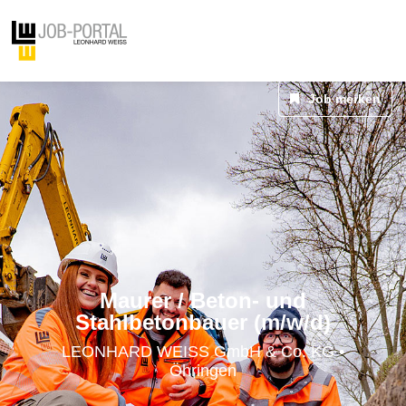
Job merken
Maurer / Beton- und
Stahlbetonbauer (m/w/d)
LEONHARD WEISS GmbH & Co. KG •
Öhringen