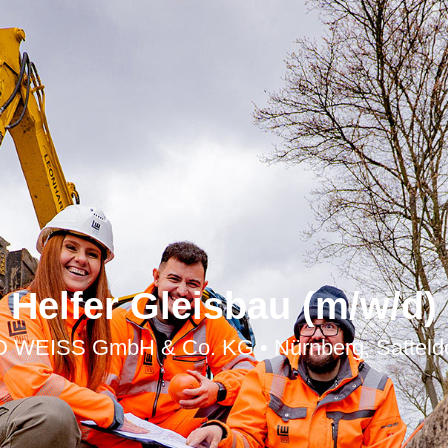
Helfer Gleisbau (m/w/d)
EISS GmbH & Co. KG • Nürnberg, Satteldorf