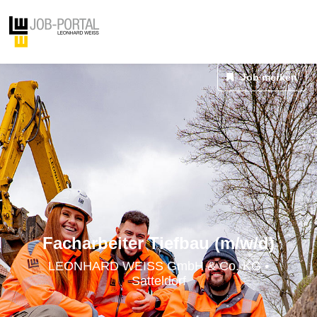
Job merken
Facharbeiter Tiefbau (m/w/d)
LEONHARD WEISS GmbH & Co. KG •
Satteldorf