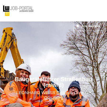
Job merken
Baugeräteführer Straßenbau
(m/w/d)
LEONHARD WEISS GmbH & Co. KG •
Günzburg