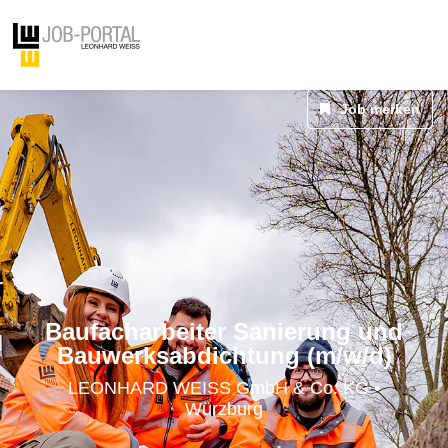
Job merken
Baufacharbeiter Sanierung und
Bauwerksabdichtung (m/w/d)
LEONHARD WEISS GmbH & Co. KG •
Würzburg